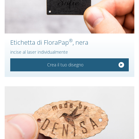
®
Etichetta di FloraPap
, nera
incise al laser individualmente
Crea il tuo disegno