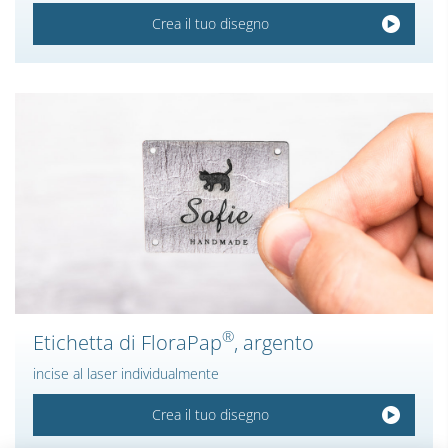
Crea il tuo disegno
®
Etichetta di FloraPap
, argento
incise al laser individualmente
Crea il tuo disegno