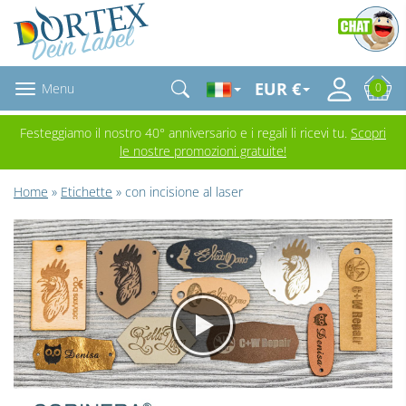
EUR €
Menu
0
Festeggiamo il nostro 40° anniversario e i regali li ricevi tu.
Scopri
le nostre promozioni gratuite!
Home
»
Etichette
» con incisione al laser