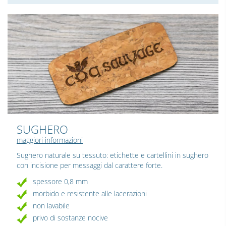
SUGHERO
maggiori informazioni
Sughero naturale su tessuto: etichette e cartellini in sughero
con incisione per messaggi dal carattere forte.
spessore 0,8 mm
morbido e resistente alle lacerazioni
non lavabile
privo di sostanze nocive