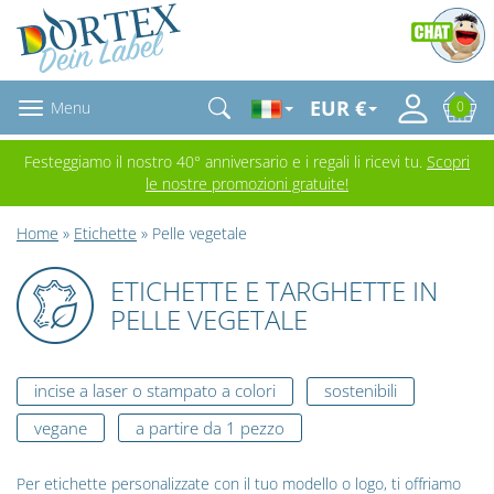
EUR €
Menu
0
Festeggiamo il nostro 40° anniversario e i regali li ricevi tu.
Scopri
le nostre promozioni gratuite!
Home
»
Etichette
» Pelle vegetale
ETICHETTE E TARGHETTE IN
PELLE VEGETALE
incise a laser o stampato a colori
sostenibili
vegane
a partire da 1 pezzo
Per etichette personalizzate con il tuo modello o logo, ti offriamo