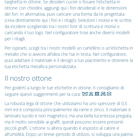
targhetta in ottone. Se desideri cucire o fissare l'etichetta in
ottone con chiodini, aggiungi qui i fori desiderati e le dimensioni
dei fori. In alternativa, puoi caricare una forma da te progettata
(crea direttamente qui i fori e i ritagli). Selezioni i motivi e le scritte
da incidere scegliendo tra i nostri font di scrittura e motivi o
caricando il tuo logo. Nel configuratore trovi anche diversi modelli
per i ritagli.
Per ispirarti, scegli tra i nostri modelli un cartellino o un'etichetta in
metallo che si avvicini all’idea che hai in testa. Nel configuratore,
puoi adattare il materiale e il design a tuo piacimento e ottenere la
tua etichetta metallica personalizzata.
Il nostro ottone
Per goderti a lungo le tue etichette in ottone, ti consigliamo di
seguire questi suggerimenti per la cura:
La robusta lega di ottone che utilizziamo ha uno spessore di 0,5
mm ed è composta principalmente da rame e zinco. Il materiale è
laminato lucido e non magnetico. Ha una bella lucentezza pregiata,
ma è molto sensibile ai graffi, quindi possono essere presenti
piccoli graffi. L'ottone si altera quando è esposto al calore e
all'umidità. Dopo un breve periodo di utilizzo, si sviluppa una patina.