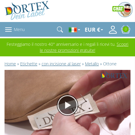
EUR €
Menu
0
Festeggiamo il nostro 40° anniversario e i regali li ricevi tu.
Scopri
le nostre promozioni gratuite!
Home
»
Etichette
»
con incisione al laser
»
Metallo
» Ottone