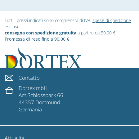
Tutti i prezzi indicati sono comprensivi di IVA,
spese di spedizione
escluse
consegna con spedizione gratuita
a partire da 50,00 €
Promessa di reso fino a 90,00 €
Contatto
Dortex mbH
Am Schlosspark 66
44357 Dortmund
Germania
Attualità