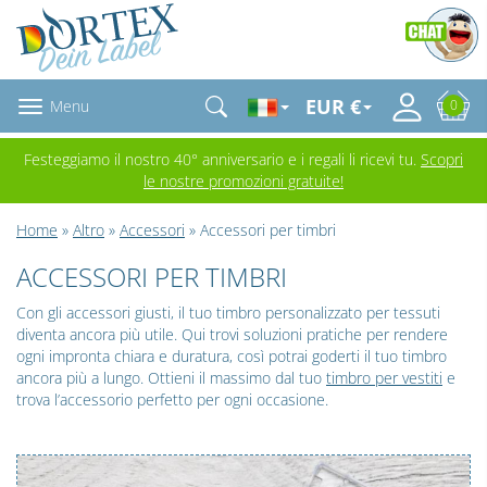
EUR €
Menu
0
Festeggiamo il nostro 40° anniversario e i regali li ricevi tu.
Scopri
le nostre promozioni gratuite!
Home
»
Altro
»
Accessori
» Accessori per timbri
ACCESSORI PER TIMBRI
Con gli accessori giusti, il tuo timbro personalizzato per tessuti
diventa ancora più utile. Qui trovi soluzioni pratiche per rendere
ogni impronta chiara e duratura, così potrai goderti il tuo timbro
ancora più a lungo. Ottieni il massimo dal tuo
timbro per vestiti
e
trova l’accessorio perfetto per ogni occasione.