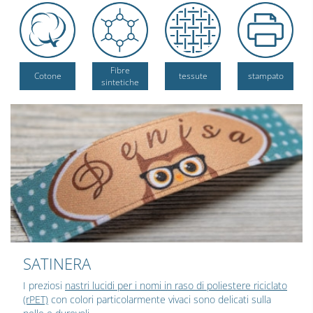
Fibre
Cotone
tessute
stampato
sintetiche
SATINERA
I preziosi
nastri lucidi per i nomi in raso di poliestere riciclato
(rPET)
con colori particolarmente vivaci sono delicati sulla