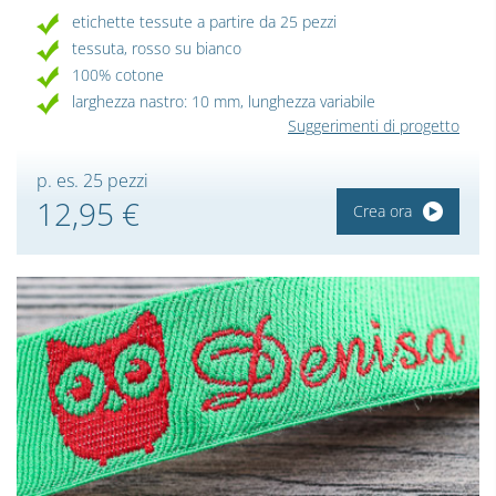
etichette tessute a partire da 25 pezzi
tessuta, rosso su bianco
100% cotone
larghezza nastro: 10 mm, lunghezza variabile
Suggerimenti di progetto
p. es. 25 pezzi
12,95 €
Crea ora