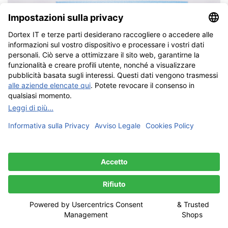
Etichette in raso stampate (rPET)
etichetta stampata multicolore in morbido raso di poliestere
riciclato, da cucire
Crea il tuo disegno