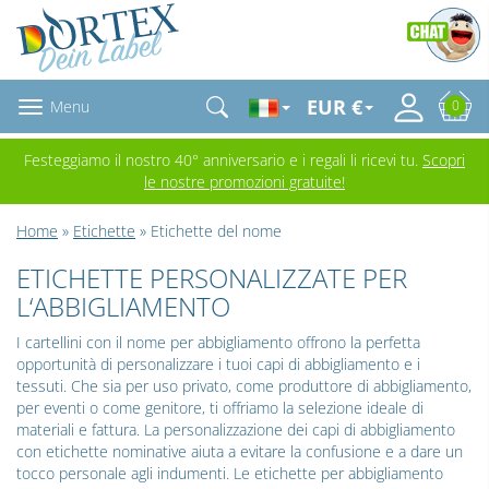
EUR €
Menu
0
Festeggiamo il nostro 40° anniversario e i regali li ricevi tu.
Scopri
le nostre promozioni gratuite!
Home
»
Etichette
» Etichette del nome
ETICHETTE PERSONALIZZATE PER
L‘ABBIGLIAMENTO
I cartellini con il nome per abbigliamento offrono la perfetta
opportunità di personalizzare i tuoi capi di abbigliamento e i
tessuti. Che sia per uso privato, come produttore di abbigliamento,
per eventi o come genitore, ti offriamo la selezione ideale di
materiali e fattura. La personalizzazione dei capi di abbigliamento
con etichette nominative aiuta a evitare la confusione e a dare un
tocco personale agli indumenti. Le etichette per abbigliamento