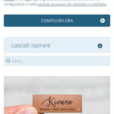
configuratore o nella
sezione accessori per etichette e targhette
.
CONFIGURA ORA
Lasciati ispirare