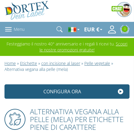
EUR €
Menu
0
Festeggiamo il nostro 40° anniversario e i regali li ricevi tu.
Scopri
le nostre promozioni gratuite!
Home
»
Etichette
»
con incisione al laser
»
Pelle vegetale
»
Alternativa vegana alla pelle (mela)
CONFIGURA ORA
ALTERNATIVA VEGANA ALLA
PELLE (MELA) PER ETICHETTE
PIENE DI CARATTERE