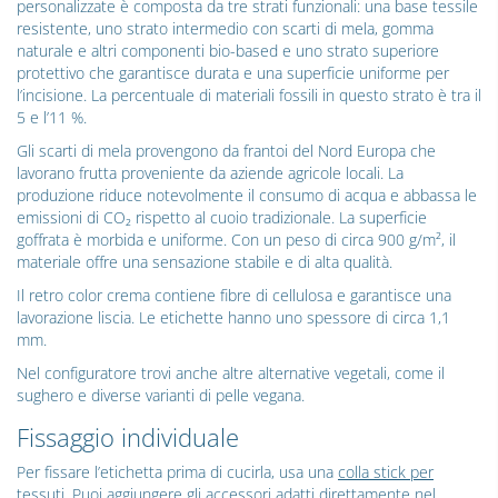
personalizzate è composta da tre strati funzionali: una base tessile
resistente, uno strato intermedio con scarti di mela, gomma
naturale e altri componenti bio-based e uno strato superiore
protettivo che garantisce durata e una superficie uniforme per
l’incisione. La percentuale di materiali fossili in questo strato è tra il
5 e l’11 %.
Gli scarti di mela provengono da frantoi del Nord Europa che
lavorano frutta proveniente da aziende agricole locali. La
produzione riduce notevolmente il consumo di acqua e abbassa le
emissioni di CO₂ rispetto al cuoio tradizionale. La superficie
goffrata è morbida e uniforme. Con un peso di circa 900 g/m², il
materiale offre una sensazione stabile e di alta qualità.
Il retro color crema contiene fibre di cellulosa e garantisce una
lavorazione liscia. Le etichette hanno uno spessore di circa 1,1
mm.
Nel configuratore trovi anche altre alternative vegetali, come il
sughero e diverse varianti di pelle vegana.
Fissaggio individuale
Per fissare l’etichetta prima di cucirla, usa una
colla stick per
tessuti
. Puoi aggiungere gli accessori adatti direttamente nel