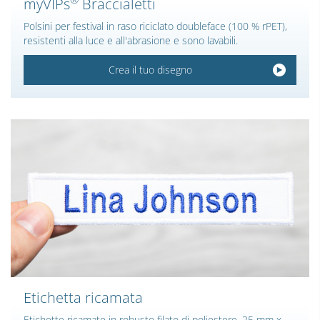
myVIPs
Braccialetti
Polsini per festival in raso riciclato doubleface (100 % rPET),
resistenti alla luce e all'abrasione e sono lavabili.
Crea il tuo disegno
Etichetta ricamata
Etichette ricamate in robusto filato di poliestere, 25 mm x