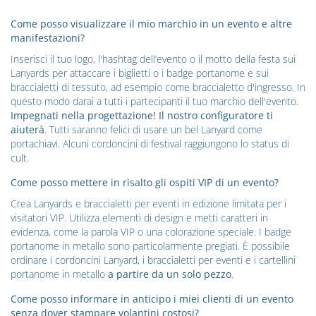
Come posso visualizzare il mio marchio in un evento e altre
manifestazioni?
Inserisci il tuo logo, l'hashtag dell’evento o il motto della festa sui
Lanyards per attaccare i biglietti o i badge portanome e sui
braccialetti di tessuto, ad esempio come braccialetto d'ingresso. In
questo modo darai a tutti i partecipanti il tuo marchio dell'evento.
Impegnati nella progettazione! Il nostro configuratore ti
aiuterà
. Tutti saranno felici di usare un bel Lanyard come
portachiavi. Alcuni cordoncini di festival raggiungono lo status di
cult.
Come posso mettere in risalto gli ospiti VIP di un evento?
Crea Lanyards e braccialetti per eventi in edizione limitata per i
visitatori VIP. Utilizza elementi di design e metti caratteri in
evidenza, come la parola VIP o una colorazione speciale. I badge
portanome in metallo sono particolarmente pregiati. È possibile
ordinare i cordoncini Lanyard, i braccialetti per eventi e i cartellini
portanome in metallo
a partire da un solo pezzo
.
Come posso informare in anticipo i miei clienti di un evento
senza dover stampare volantini costosi?