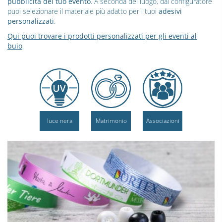
pubblicità del tuo evento
. A seconda del luogo, dal configuratore
puoi selezionare il materiale più adatto per i tuoi
adesivi
personalizzati
.
Qui puoi trovare i prodotti personalizzati per gli eventi al
buio
.
luce nera
Matrimonio
Associazioni