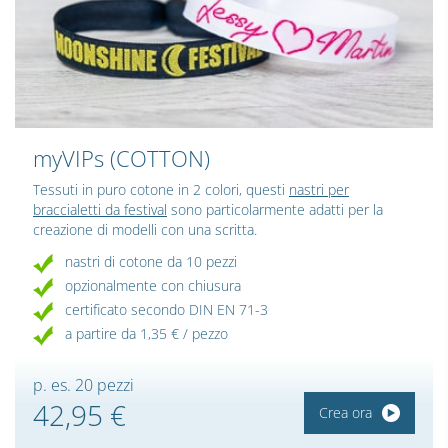
myVIPs
(COTTON)
Tessuti in puro cotone in 2 colori, questi
nastri per
braccialetti da festival
sono particolarmente adatti per la
creazione di modelli con una scritta.
nastri di cotone da 10 pezzi
opzionalmente con chiusura
certificato secondo DIN EN 71-3
a partire da 1,35 € / pezzo
p. es. 20 pezzi
42,95 €
Crea ora