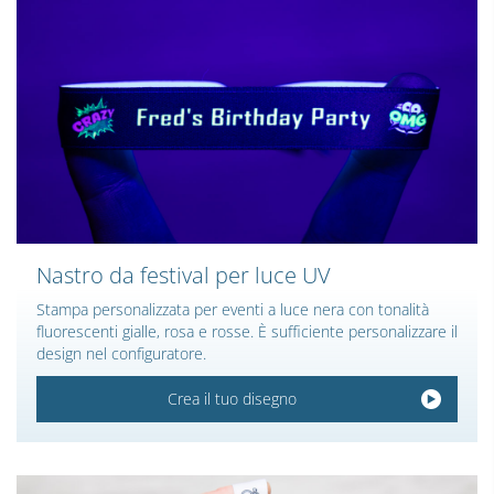
Nastro da festival per luce UV
Stampa personalizzata per eventi a luce nera con tonalità
fluorescenti gialle, rosa e rosse. È sufficiente personalizzare il
design nel configuratore.
Crea il tuo disegno