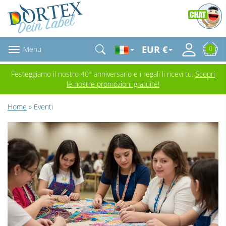
EUR €
Menu
0
Festeggiamo il nostro 40° anniversario e i regali li ricevi tu.
Scopri
le nostre promozioni gratuite!
Home
» Eventi