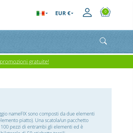
0
EUR €
 promozioni gratuite!
issaggio nameFIX sono composti da due elementi
lemento piatto). Una scatola/un pacchetto
 100 pezzi di entrambi gli elementi ed è