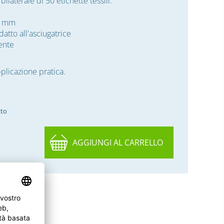
 bilaterale di 50 etichette tessili.
 8 mm
datto all'asciugatrice
ente
pplicazione pratica.
tto
AGGIUNGI AL CARRELLO