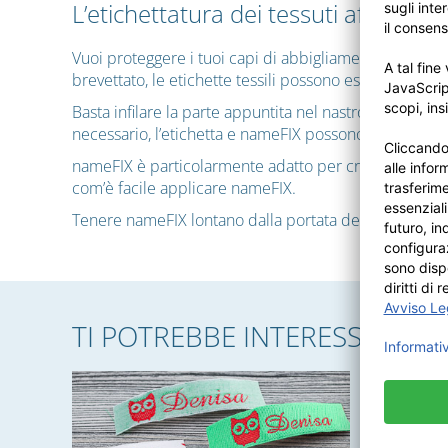
L’etichettatura dei tessuti affidab
Vuoi proteggere i tuoi capi di abbigliamento dallo sca
brevettato, le etichette tessili possono essere fissat
Basta infilare la parte appuntita nel nastro con il nom
necessario, l’etichetta e nameFIX possono essere rimo
nameFIX è particolarmente adatto per creazioni indivi
com’è facile applicare nameFIX.
Tenere nameFIX lontano dalla portata dei bambini infer
TI POTREBBE INTERESSARE A