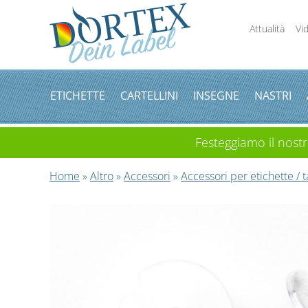
Attualità
Vi
ETICHETTE
CARTELLINI
INSEGNE
NASTRI
Festeggiamo il nostro
Home
»
Altro
»
Accessori
»
Accessori per etichette / 