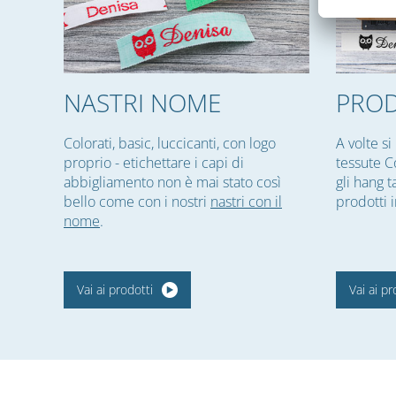
NASTRI NOME
PROD
Colorati, basic, luccicanti, con logo
A volte si
proprio - etichettare i capi di
tessute C
abbigliamento non è mai stato così
gli hang t
bello come con i nostri
nastri con il
prodotti i
nome
.
Vai ai prodotti
Vai ai pr