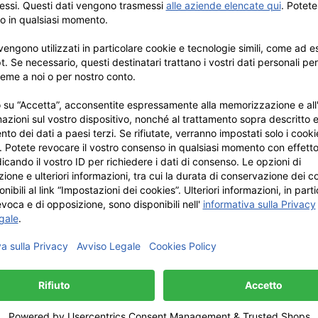
ile completamente senza macchina da cucire
mbio o la perdita, ma non hai voglia di cucire le etichette? Abb
e rapidamente e senza cuciture.
e e nel capo d’abbigliamento, aprire la piastrina forata sul lato
ssi senza lasciare tracce.
duali ed è utilizzabile con tutte le etichette del nostro assort
iori di 3 anni, I piccoli pezzi potrebbero essere inghiottiti.
NCHE