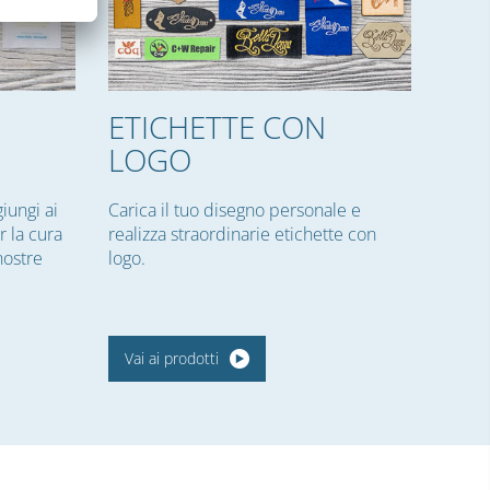
ETICHETTE CON
E
LOGO
giungi ai
Carica il tuo disegno personale e
r la cura
realizza straordinarie etichette con
nostre
logo.
Vai ai prodotti