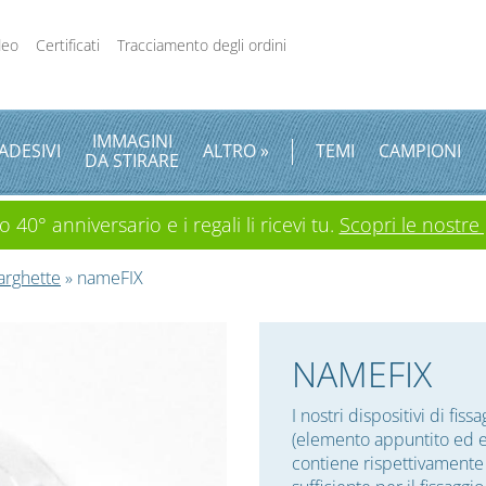
deo
Certificati
Tracciamento degli ordini
IMMAGINI
ADESIVI
ALTRO »
TEMI
CAMPIONI
DA STIRARE
 40° anniversario e i regali li ricevi tu.
Scopri le nostre
targhette
» nameFIX
NAMEFIX
I nostri dispositivi di f
(elemento appuntito ed e
contiene rispettivamente