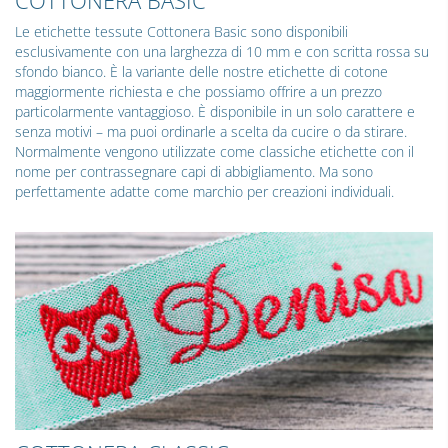
Le etichette tessute Cottonera Basic sono disponibili
esclusivamente con una larghezza di 10 mm e con scritta rossa su
sfondo bianco. È la variante delle nostre etichette di cotone
maggiormente richiesta e che possiamo offrire a un prezzo
particolarmente vantaggioso. È disponibile in un solo carattere e
senza motivi – ma puoi ordinarle a scelta da cucire o da stirare.
Normalmente vengono utilizzate come classiche etichette con il
nome per contrassegnare capi di abbigliamento. Ma sono
perfettamente adatte come marchio per creazioni individuali.