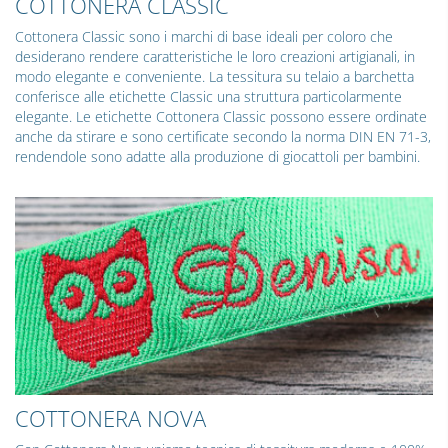
COTTONERA CLASSIC
Cottonera Classic sono i marchi di base ideali per coloro che
desiderano rendere caratteristiche le loro creazioni artigianali, in
modo elegante e conveniente. La tessitura su telaio a barchetta
conferisce alle etichette Classic una struttura particolarmente
elegante. Le etichette Cottonera Classic possono essere ordinate
anche da stirare e sono certificate secondo la norma DIN EN 71-3,
rendendole sono adatte alla produzione di giocattoli per bambini.
COTTONERA NOVA