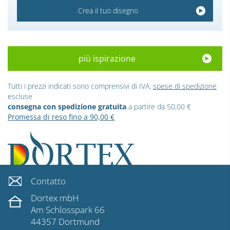
Crea il tuo disegno
più ispirazione
Tutti i prezzi indicati sono comprensivi di IVA,
spese di spedizione
escluse
consegna con spedizione gratuita
a partire da 50,00 €
Promessa di reso fino a 90,00 €
Contatto
Dortex mbH
Am Schlosspark 66
44357 Dortmund