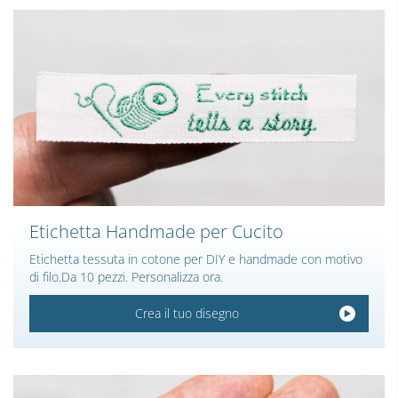
Etichetta Handmade per Cucito
Etichetta tessuta in cotone per DIY e handmade con motivo
di filo.Da 10 pezzi. Personalizza ora.
Crea il tuo disegno