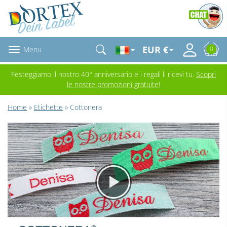
EUR €
Menu
0
Festeggiamo il nostro 40° anniversario e i regali li ricevi tu.
Scopri
le nostre promozioni gratuite!
Home
»
Etichette
» Cottonera