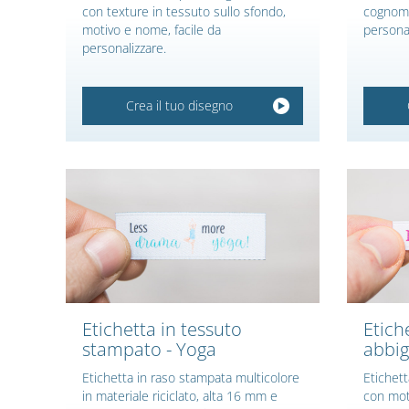
con texture in tessuto sullo sfondo,
cognome
motivo e nome, facile da
personal
personalizzare.
Crea il tuo disegno
Etichetta in tessuto
Etich
stampato - Yoga
abbig
Etichetta in raso stampata multicolore
Etichett
in materiale riciclato, alta 16 mm e
con mot