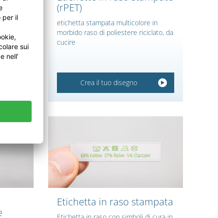
e
(rPET)
rdesia,
etichetta stampata multicolore in
esign
morbido raso di poliestere riciclato, da
ro, per
cucire
di
Crea il tuo disegno
Etichetta in raso stampata
e
Etichetta in raso con simboli di cura in