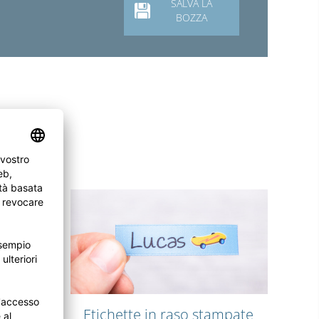
SALVA LA
BOZZA
Etichette in raso stampate