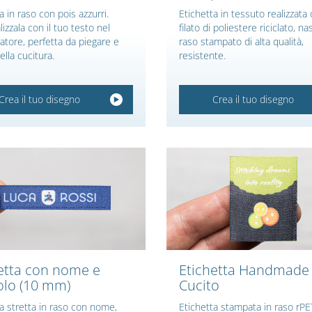
a in raso con pois azzurri.
Etichetta in tessuto realizzata
izzala con il tuo testo nel
filato di poliestere riciclato, na
atore, perfetta da piegare e
raso stampato di alta qualità,
ella cucitura.
resistente.
Crea il tuo disegno
Crea il tuo disegno
etta con nome e
Etichetta Handmade
lo (10 mm)
Cucito
a stretta in raso con nome,
Etichetta stampata in raso rPE