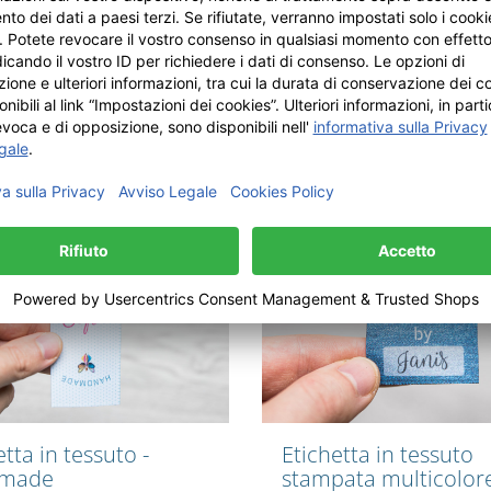
)
stampato multicolor
a stampata multicolore in
Etichetta in raso con texture a
raso di poliestere riciclato, da
dimensioni 35 mm x 55 mm, d
adatto per la piegatura al cent
la piegatura o come etichetta 
cucitura.
Crea il tuo disegno
Crea il tuo disegno
etta in tessuto -
Etichetta in tessuto
made
stampata multicolor