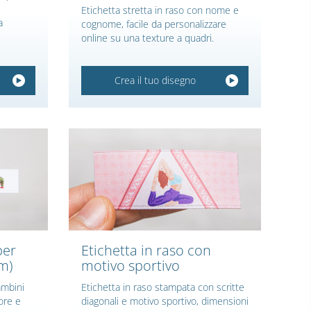
Etichetta stretta in raso con nome e
a
cognome, facile da personalizzare
online su una texture a quadri.
Crea il tuo disegno
per
Etichetta in raso con
m)
motivo sportivo
ambini
Etichetta in raso stampata con scritte
ore e
diagonali e motivo sportivo, dimensioni