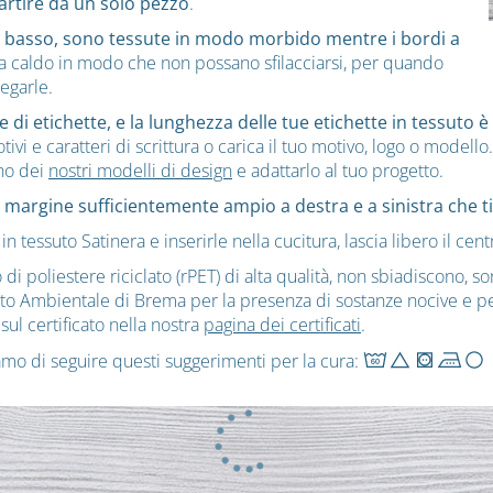
artire da un solo pezzo
.
e in basso, sono tessute in modo morbido mentre i bordi a
o a caldo in modo che non possano sfilacciarsi, per quando
iegarle.
 di etichette, e la lunghezza delle tue etichette in tessuto è 
ivi e caratteri di scrittura o carica il tuo motivo, logo o modello.
uno dei
nostri modelli di design
e adattarlo al tuo progetto.
 margine sufficientemente ampio a destra e a sinistra che ti
in tessuto Satinera e inserirle nella cucitura, lascia libero il cen
di poliestere riciclato (rPET) di alta qualità, non sbiadiscono, son
stituto Ambientale di Brema per la presenza di sostanze nocive e pe
sul certificato nella nostra
pagina dei certificati
.
liamo di seguire questi suggerimenti per la cura: