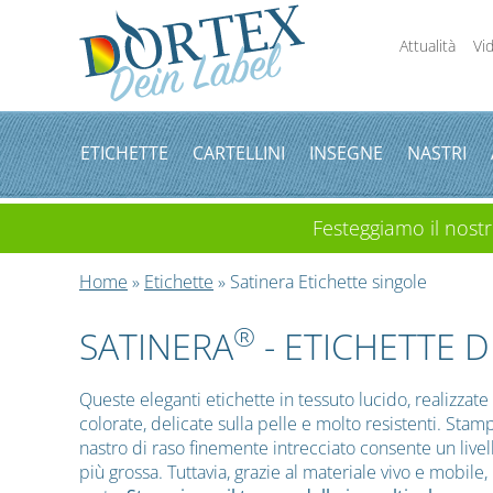
Attualità
Vi
ETICHETTE
CARTELLINI
INSEGNE
NASTRI
Festeggiamo il nostro
Home
»
Etichette
» Satinera Etichette singole
®
SATINERA
- ETICHETTE 
Queste eleganti etichette in tessuto lucido, realizzate
colorate, delicate sulla pelle e molto resistenti. Sta
nastro di raso finemente intrecciato consente un livel
più grossa. Tuttavia, grazie al materiale vivo e mobile