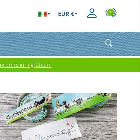
0
EUR €
 promozioni gratuite!