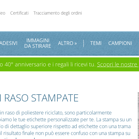
deo
Certificati
Tracciamento degli ordini
IMMAGINI
ADESIVI
ALTRO »
TEMI
CAMPIONI
DA STIRARE
 40° anniversario e i regali li ricevi tu.
Scopri le nostre
DI RASO STAMPATE
 in raso di poliestere riciclato, sono particolarmente
mpiamo le tue etichette personalizzate per te. La stampa su un
lo di dettaglio superiore rispetto ad etichette con una trama
, il risultato finale non può essere confuso con una stampa su