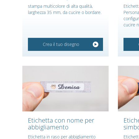
stampa multicolore di alta qualità,
Etichett
larghezza 35 mm, da cucire o bordare.
Personal
configur
cucire n
Crea il tuo disegno
Etichetta con nome per
Etich
abbigliamento
simbo
Etichetta in raso per abbigliamento
Etichett