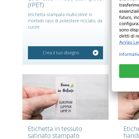
(rPET)
(rPET
etichetta stampata multicolore in
etichett
morbido raso di poliestere riciclato, da
morbido 
cucire
cucire
Crea il tuo disegno
Etichetta in tessuto
Etich
satinato stampato
hand