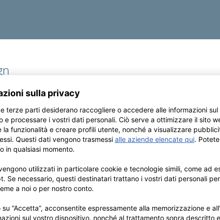
gn
ette in raso stampate
Etichetta in tessuto