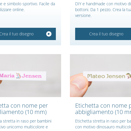
 e simbolo sportivo. Facile da
DIY e handmade con motivo di
izzare online.
bottoni. Da 1 pezzo. Crea la tu
versione.
Crea il tuo disegno
Crea il tuo disegno
etta con nome per
Etichetta con nome 
liamento (10 mm)
abbigliamento (10 m
a stretta in raso per bambini
Etichetta stretta in raso per b
ivo unicorno multicolore e
con motivo dinosauro multicol