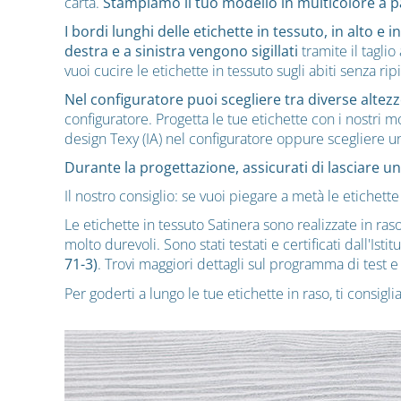
carta.
Stampiamo il tuo modello in multicolore a p
I bordi lunghi delle etichette in tessuto, in alto 
destra e a sinistra vengono sigillati
tramite il tagli
vuoi cucire le etichette in tessuto sugli abiti senza rip
Nel configuratore puoi scegliere tra diverse altezze
configuratore. Progetta le tue etichette con i nostri mot
design Texy (IA) nel configuratore oppure scegliere 
Durante la progettazione, assicurati di lasciare un
Il nostro consiglio: se vuoi piegare a metà le etichette 
Le etichette in tessuto Satinera sono realizzate in raso 
molto durevoli. Sono stati testati e certificati dall'I
71-3)
. Trovi maggiori dettagli sul programma di test e 
Per goderti a lungo le tue etichette in raso, ti consig