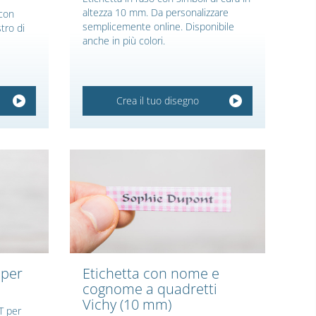
altezza 10 mm. Da personalizzare
 con
semplicemente online. Disponibile
stro di
anche in più colori.
Crea il tuo disegno
 per
Etichetta con nome e
cognome a quadretti
Vichy (10 mm)
T per