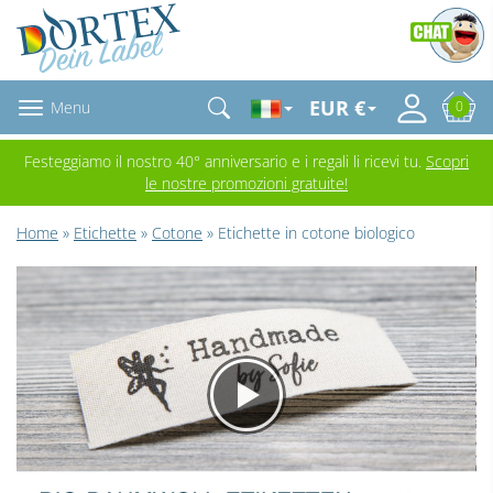
EUR €
Menu
0
Festeggiamo il nostro 40° anniversario e i regali li ricevi tu.
Scopri
le nostre promozioni gratuite!
Home
»
Etichette
»
Cotone
» Etichette in cotone biologico