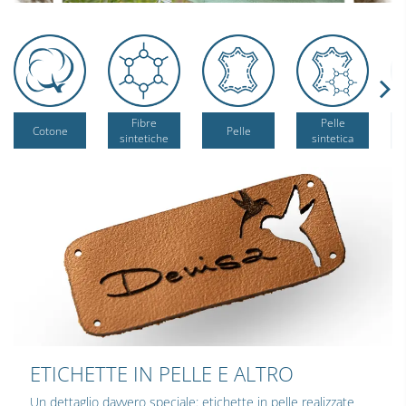
Fibre
Pelle
Cotone
Pelle
sintetiche
sintetica
ETICHETTE IN PELLE E ALTRO
Un dettaglio davvero speciale:
etichette in pelle
realizzate