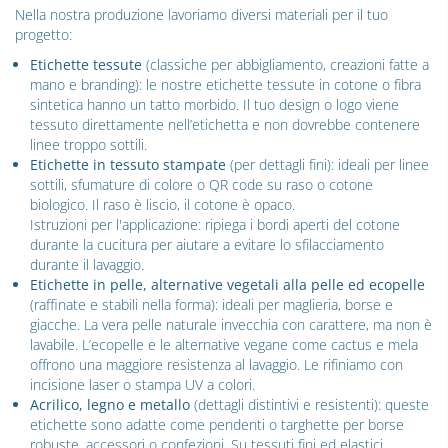
Nella nostra produzione lavoriamo diversi materiali per il tuo
progetto:
Etichette tessute
(classiche per abbigliamento, creazioni fatte a
mano e branding): le nostre etichette tessute in cotone o fibra
sintetica hanno un tatto morbido. Il tuo design o logo viene
tessuto direttamente nell’etichetta e non dovrebbe contenere
linee troppo sottili.
Etichette in tessuto stampate
(per dettagli fini): ideali per linee
sottili, sfumature di colore o QR code su raso o cotone
biologico. Il raso è liscio, il cotone è opaco.
Istruzioni per l'applicazione: ripiega i bordi aperti del cotone
durante la cucitura per aiutare a evitare lo sfilacciamento
durante il lavaggio.
Etichette in pelle, alternative vegetali alla pelle ed ecopelle
(raffinate e stabili nella forma): ideali per maglieria, borse e
giacche. La vera pelle naturale invecchia con carattere, ma non è
lavabile. L’ecopelle e le alternative vegane come cactus e mela
offrono una maggiore resistenza al lavaggio. Le rifiniamo con
incisione laser o stampa UV a colori.
Acrilico, legno e metallo
(dettagli distintivi e resistenti): queste
etichette sono adatte come pendenti o targhette per borse
robuste, accessori o confezioni. Su tessuti fini ed elastici