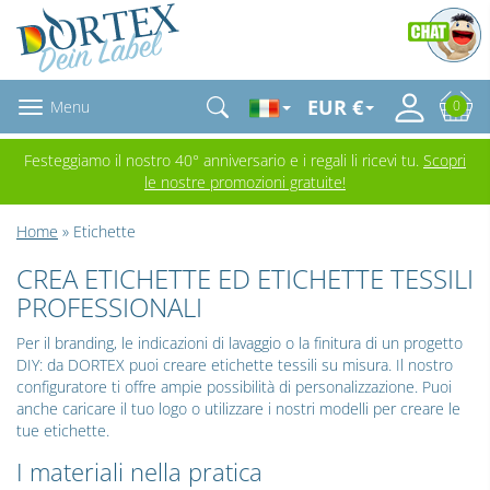
EUR €
Menu
0
Festeggiamo il nostro 40° anniversario e i regali li ricevi tu.
Scopri
le nostre promozioni gratuite!
Home
» Etichette
CREA ETICHETTE ED ETICHETTE TESSILI
PROFESSIONALI
Per il branding, le indicazioni di lavaggio o la finitura di un progetto
DIY: da DORTEX puoi creare etichette tessili su misura. Il nostro
configuratore ti offre ampie possibilità di personalizzazione. Puoi
anche caricare il tuo logo o utilizzare i nostri modelli per creare le
tue etichette.
I materiali nella pratica