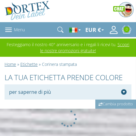
EUR €
Menu
0
Festeggiamo il nostro 40° anniversario e i regali li ricevi tu.
Scopri
le nostre promozioni gratuite!
Home
»
Etichette
» Corinera stampata
LA TUA ETICHETTA PRENDE COLORE
per saperne di più