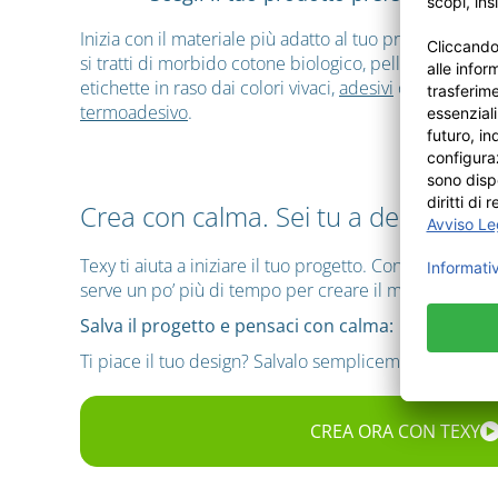
Inizia con il materiale più adatto al tuo progetto, che
si tratti di morbido cotone biologico, pelle pregiata,
etichette in raso dai colori vivaci,
adesivi
o un
transfer
termoadesivo
.
Crea con calma. Sei tu a decidere c
Texy ti aiuta a iniziare il tuo progetto. Controlli la 
serve un po’ più di tempo per creare il motivo perfett
Salva il progetto e pensaci con calma:
Ti piace il tuo design? Salvalo semplicemente nel tuo
CREA ORA CON TEXY