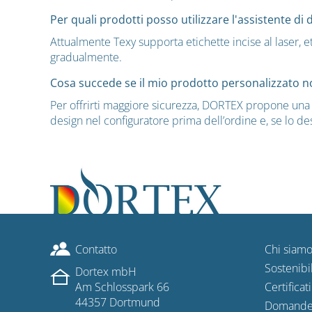
Per quali prodotti posso utilizzare l'assistente di 
Attualmente Texy supporta etichette incise al laser, et
gradualmente.
Cosa succede se il mio prodotto personalizzato n
Per offrirti maggiore sicurezza, DORTEX propone una ga
design nel configuratore prima dell’ordine e, se lo de
Contatto
Chi siam
Sostenibil
Dortex mbH
Am Schlosspark 66
Certificati
44357 Dortmund
Domande 