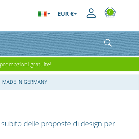
0
EUR €
 promozioni gratuite!
MADE IN GERMANY
à subito delle proposte di design per