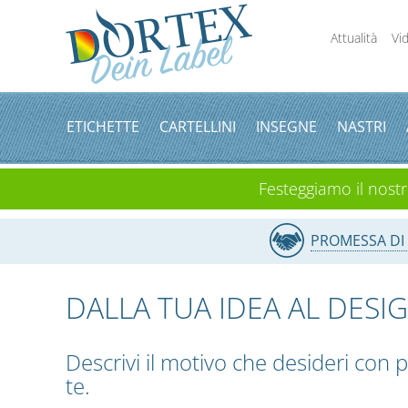
Attualità
Vi
ETICHETTE
CARTELLINI
INSEGNE
NASTRI
Festeggiamo il nostro
PROMESSA DI 
DALLA TUA IDEA AL DESI
Descrivi il motivo che desideri con 
te.