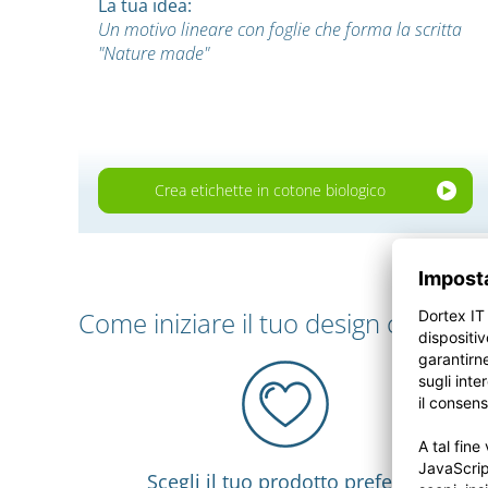
La tua idea:
Un motivo lineare con foglie che forma la scritta
"Nature made"
Crea etichette in cotone biologico
Come iniziare il tuo design con Tex
Scegli il tuo prodotto preferito