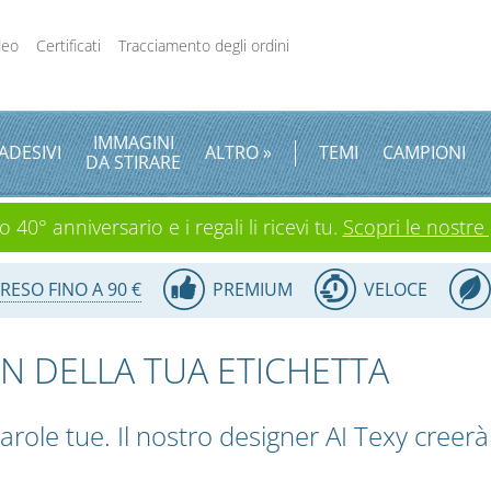
deo
Certificati
Tracciamento degli ordini
IMMAGINI
ADESIVI
ALTRO »
TEMI
CAMPIONI
DA STIRARE
 40° anniversario e i regali li ricevi tu.
Scopri le nostre
RESO FINO A 90 €
PREMIUM
VELOCE
GN DELLA TUA ETICHETTA
parole tue. Il nostro designer AI Texy creer