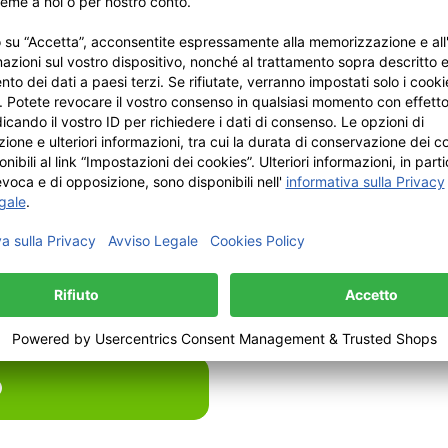
Descrivi al nostro assistente di design Texy, con
parole tue, il motivo che desideri realizzare. Dal tuo
smartphone puoi anche registrare comodamente la
tua idea come messaggio vocale.
osa ordinare.
proposta, personalizzi il prodotto nel configuratore e ordini solo
o, il nostro assistente di design basato sull'IA è completamente 
 account cliente oppure condividilo via e-mail.