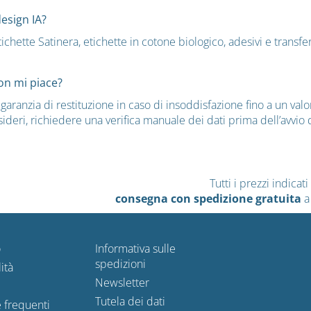
design IA?
ichette Satinera, etichette in cotone biologico, adesivi e transfe
on mi piace?
ranzia di restituzione in caso di insoddisfazione fino a un valor
sideri, richiedere una verifica manuale dei dati prima dell’avvio
Tutti i prezzi indica
consegna con spedizione gratuita
a
o
Informativa sulle
spedizioni
ità
Newsletter
Tutela dei dati
frequenti