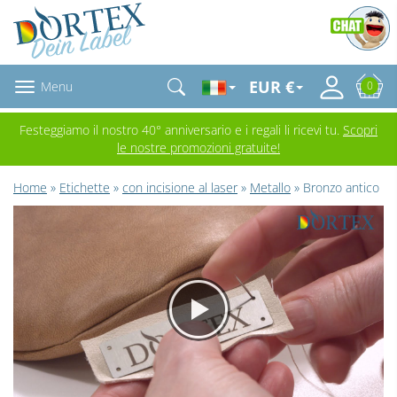
EUR €
Menu
0
Festeggiamo il nostro 40° anniversario e i regali li ricevi tu.
Scopri
le nostre promozioni gratuite!
Home
»
Etichette
»
con incisione al laser
»
Metallo
» Bronzo antico