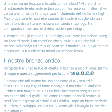
di bronzo su un tessuto o fissarla con dei chiodi? Allora ordina
direttamente le etichette in bronzo con i fori inseriti. In alternativa,
carica una forma da te progettata (includendo nel file fori e ritagli).
Puoi progettare le rappresentazioni da incidere scegliendo tra i
nostri font di scrittura e motivi o caricando il tuo logo. Nel
configuratore trovi anche diversi modelli per i ritagli.
Ti manca l’idea giusta per il tuo design? Per trarre ispirazione, scegli
tra i nostri modelli un cartellino che si avvicini a ciò che hai in
mente. Nel configuratore puoi adattare il modello a tuo piacimento
e ottenere la tua etichetta metallica personalizzata.
Il nostro bronzo antico
Per goderti a lungo le tue etichette in bronzo antico, ti consigliamo
di seguire questi suggerimenti per la cura:
Il bronzo che utilizziamo ha uno spessore di 0,5 mm ed è
costituito da una lega di rame e stagno. Il materiale è laminato
lucido e non magnetico. Ha una bella lucentezza pregiata ed è
molto sensibile ai graffi. Così come l'ottone, anche il bronzo si
modifica se esposto al calore e all'umidità. Dopo un breve periodo
di utilizzo, si sviluppa una patina. Si sconsiglia il lavaggio in lavatrice
o la stiratura.