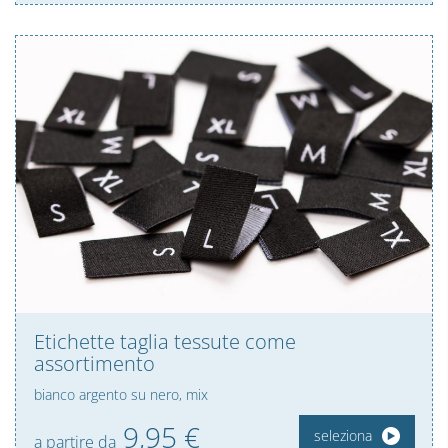
Etichette taglia tessute come
assortimento
bianco argento su nero, mix
9,
95
€
seleziona
a partire da