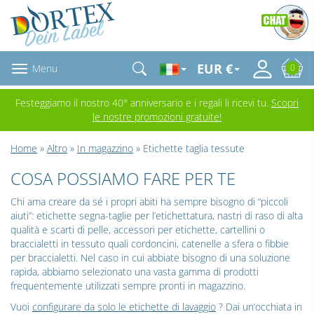
EUR €
Menu
0
Festeggiamo il nostro 40° anniversario e i regali li ricevi tu.
Scopri
le nostre promozioni gratuite!
Home
»
Altro
»
In magazzino
» Etichette taglia tessute
COSA POSSIAMO FARE PER TE
Chi ama creare da sé i propri abiti ha sempre bisogno di “piccoli
aiuti”: etichette segna-taglie per l’etichettatura, nastri di raso di alta
qualità e scarti di pelle, accessori per etichette, cartellini o
braccialetti in tessuto quali cordoncini, catenelle a sfera o fibbie
per braccialetti. Nel caso in cui abbiate bisogno di una soluzione
rapida, abbiamo selezionato una vasta gamma di prodotti
frequentemente utilizzati sempre pronti in magazzino.
Vuoi
configurare da solo le etichette di lavaggio
? Dai un’occhiata in