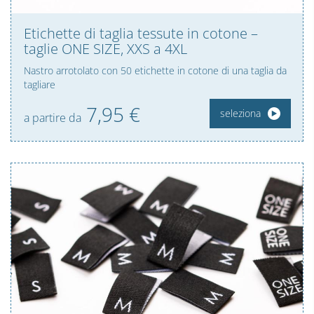
Etichette di taglia tessute in cotone –
taglie ONE SIZE, XXS a 4XL
Nastro arrotolato con 50 etichette in cotone di una taglia da
tagliare
7,
95
€
seleziona
a partire da