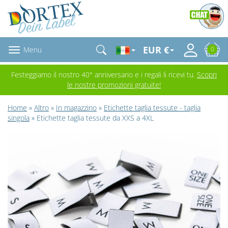
EUR €
Menu
0
Festeggiamo il nostro 40° anniversario e i regali li ricevi tu.
Scopri
le nostre promozioni gratuite!
Home
»
Altro
»
In magazzino
»
Etichette taglia tessute - taglia
singola
» Etichette taglia tessute da XXS a 4XL