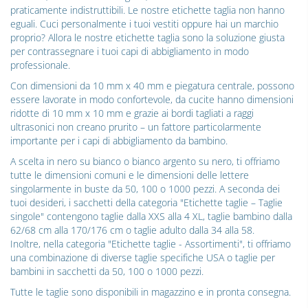
praticamente indistruttibili. Le nostre etichette taglia non hanno
eguali. Cuci personalmente i tuoi vestiti oppure hai un marchio
proprio? Allora le nostre etichette taglia sono la soluzione giusta
per contrassegnare i tuoi capi di abbigliamento in modo
professionale.
Con dimensioni da 10 mm x 40 mm e piegatura centrale, possono
essere lavorate in modo confortevole, da cucite hanno dimensioni
ridotte di 10 mm x 10 mm e grazie ai bordi tagliati a raggi
ultrasonici non creano prurito – un fattore particolarmente
importante per i capi di abbigliamento da bambino.
A scelta in nero su bianco o bianco argento su nero, ti offriamo
tutte le dimensioni comuni e le dimensioni delle lettere
singolarmente in buste da 50, 100 o 1000 pezzi. A seconda dei
tuoi desideri, i sacchetti della categoria "Etichette taglie – Taglie
singole" contengono taglie dalla XXS alla 4 XL, taglie bambino dalla
62/68 cm alla 170/176 cm o taglie adulto dalla 34 alla 58.
Inoltre, nella categoria "Etichette taglie - Assortimenti", ti offriamo
una combinazione di diverse taglie specifiche USA o taglie per
bambini in sacchetti da 50, 100 o 1000 pezzi.
Tutte le taglie sono disponibili in magazzino e in pronta consegna.