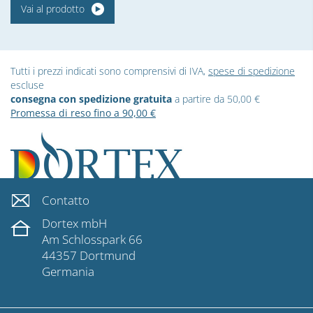
Vai al prodotto
Tutti i prezzi indicati sono comprensivi di IVA,
spese di spedizione
escluse
consegna con spedizione gratuita
a partire da 50,00 €
Promessa di reso fino a 90,00 €
Contatto
Dortex mbH
Am Schlosspark 66
44357 Dortmund
Germania