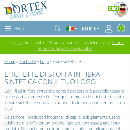
EUR €
Menu
0
Festeggiamo il nostro 40° anniversario e i regali li ricevi tu.
Scopri
le nostre promozioni gratuite!
Home
»
Etichette
»
Logo
» Fibre sintetiche
ETICHETTE DI STOFFA IN FIBRA
SINTETICA CON IL TUO LOGO
Con i filati in fibre sintetiche come il poliestere è possibile tessere
trame particolarmente fini. Per questo motivo le etichette tessute
in fibre sintetiche sono la soluzione ideale per rappresentare il tuo
logo.
Da sempre i produttori industriali di capi di abbigliamento usano
etichette di stoffa con un proprio logo per contrassegnare i loro
prodotti. Ma anche per collezioni più piccole e per gli amanti del