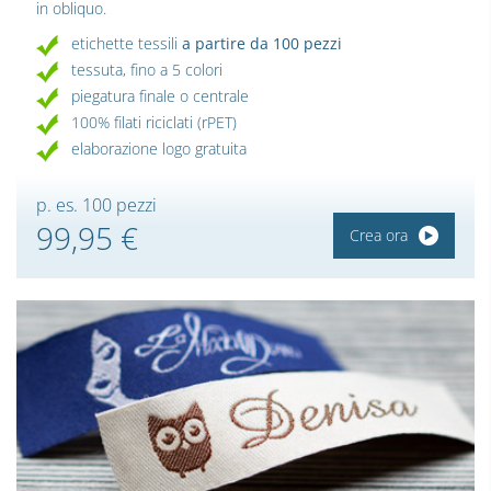
in obliquo.
etichette tessili
a partire da 100 pezzi
tessuta, fino a 5 colori
piegatura finale o centrale
100% filati riciclati (rPET)
elaborazione logo gratuita
p. es. 100 pezzi
99,95 €
Crea ora