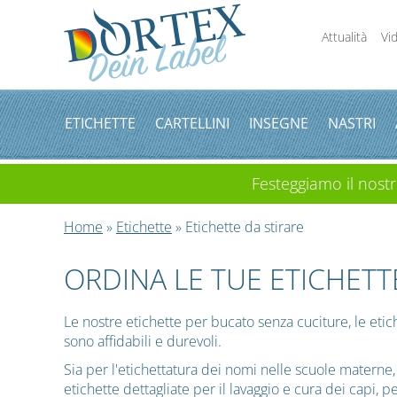
Attualità
Vi
ETICHETTE
CARTELLINI
INSEGNE
NASTRI
Festeggiamo il nostro
Home
»
Etichette
» Etichette da stirare
ORDINA LE TUE ETICHETT
Le nostre etichette per bucato senza cuciture, le etic
sono affidabili e durevoli.
Sia per l'etichettatura dei nomi nelle scuole materne, 
etichette dettagliate per il lavaggio e cura dei capi, 