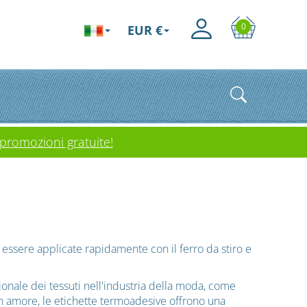
0
EUR €
 promozioni gratuite!
E
o essere applicate rapidamente con il ferro da stiro e
sionale dei tessuti nell'industria della moda, come
 con amore, le etichette termoadesive offrono una