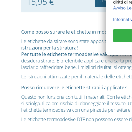
15,95 €
Crea ora
Come posso stirare le etichette in modo che non s
Le etichette da stirare sono state appositamente pro
istruzioni per la stiratura!
Per tutte le etichette termoadesive vale quanto s
desidera stirare. È preferibile applicare una carta p
lasciarlo raffreddare bene. I migliori risultati si ott
Le istruzioni ottimizzate per il materiale delle etiche
Posso rimuovere le etichette stirabili applicate?
Questo non funziona con tutti i materiali. Con le etich
si sciolga. Il calore rischia di danneggiare il tessuto
l'etichetta termoadesiva con una pinzetta per evitare d
Le etichette termoadesive DTF non possono essere rim