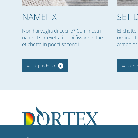
NAMEFIX
SET 
Non hai voglia di cucire? Con i nostri
Etichette 
nameFIX brevettati
puoi fissare le tue
ordina i t
etichette in pochi secondi.
armoniosi 
Vai al prodotto
Vai al p