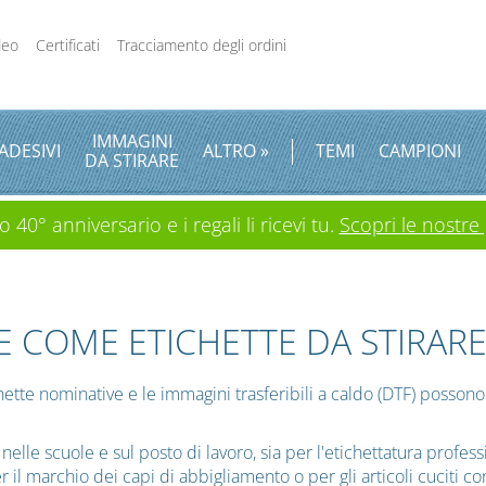
deo
Certificati
Tracciamento degli ordini
IMMAGINI
ADESIVI
ALTRO »
TEMI
CAMPIONI
DA STIRARE
 40° anniversario e i regali li ricevi tu.
Scopri le nostre
E COME ETICHETTE DA STIRAR
hette nominative e le immagini trasferibili a caldo (DTF) posson
nelle scuole e sul posto di lavoro, sia per l'etichettatura profes
per il marchio dei capi di abbigliamento o per gli articoli cuciti