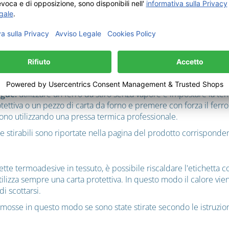
i stacchino durante il lavaggio?
gettate per aderire in modo permanente ai tessuti.
Affinché ciò
egue:
utilizzare un ferro da stiro senza vapore e impostare la tem
rotettiva o un pezzo di carta da forno e premere con forza il fer
engono utilizzando una pressa termica professionale.
tte stirabili sono riportate nella pagina del prodotto corrisponde
ette termoadesive in tessuto, è possibile riscaldare l'etichetta 
. Utilizza sempre una carta protettiva. In questo modo il calore v
i scottarsi.
osse in questo modo se sono state stirate secondo le istruzion