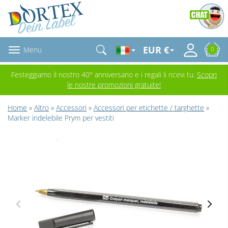
EUR €
Menu
0
Festeggiamo il nostro 40° anniversario e i regali li ricevi tu.
Scopri
le nostre promozioni gratuite!
Home
»
Altro
»
Accessori
»
Accessori per etichette / targhette
»
Marker indelebile Prym per vestiti