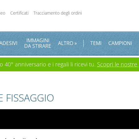
deo
Certificati
Tracciamento degli ordini
IMMAGINI
ADESIVI
ALTRO »
TEMI
CAMPIONI
DA STIRARE
 40° anniversario e i regali li ricevi tu.
Scopri le nostre
 E FISSAGGIO