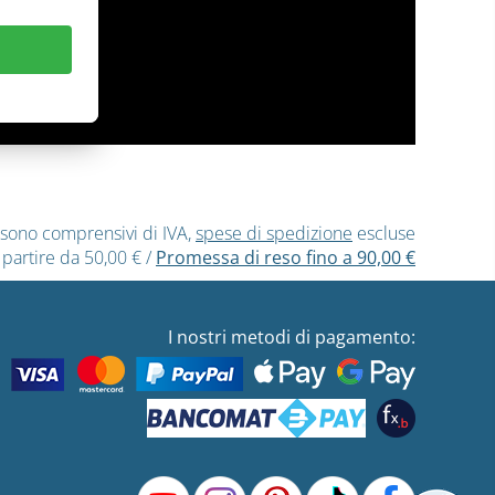
ti sono comprensivi di IVA,
spese di spedizione
escluse
 partire da 50,00 €
/
Promessa di reso fino a 90,00 €
I nostri metodi di pagamento: