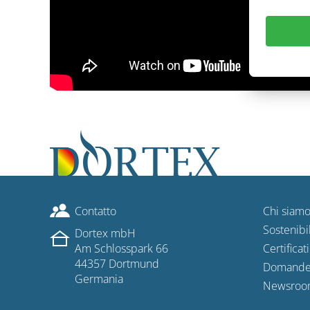
Contatto
Chi siam
Sostenibil
Dortex mbH
Am Schlosspark 66
Certificati
44357 Dortmund
Domande 
Germania
Newsroo