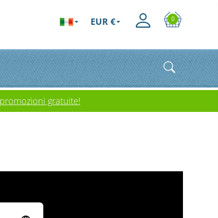
0
EUR €
 promozioni gratuite!