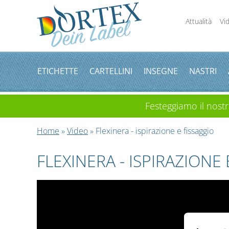
Attualità
Vi
ETICHETTE
CARTELLINI
INSEGNE
NASTRI
Festeggiamo il nostro
Home
»
Video
» Flexinera - ispirazione e fissaggio
FLEXINERA - ISPIRAZIONE