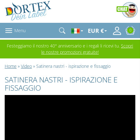
EUR €
Menu
0
Festeggiamo il nostro 40° anniversario e i regali li ricevi tu.
Scopri
le nostre promozioni gratuite!
Home
»
Video
» Satinera nastri - ispirazione e fissaggio
SATINERA NASTRI - ISPIRAZIONE E
FISSAGGIO