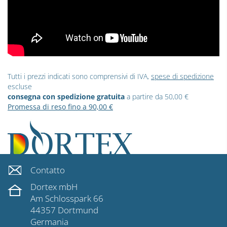
Tutti i prezzi indicati sono comprensivi di IVA,
spese di spedizione
escluse
consegna con spedizione gratuita
a partire da 50,00 €
Promessa di reso fino a 90,00 €
Contatto
Dortex mbH
Am Schlosspark 66
44357 Dortmund
Germania