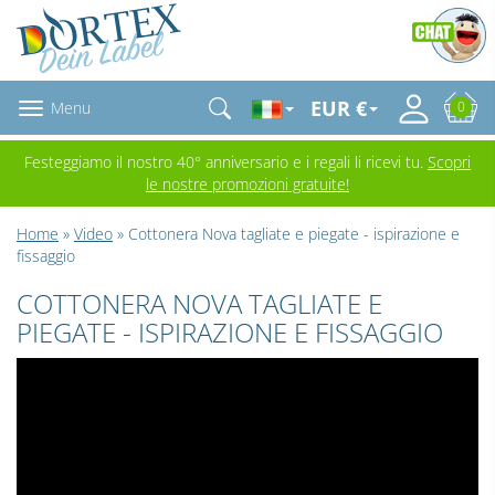
EUR €
Menu
0
Festeggiamo il nostro 40° anniversario e i regali li ricevi tu.
Scopri
le nostre promozioni gratuite!
Home
»
Video
» Cottonera Nova tagliate e piegate - ispirazione e
fissaggio
COTTONERA NOVA TAGLIATE E
PIEGATE - ISPIRAZIONE E FISSAGGIO