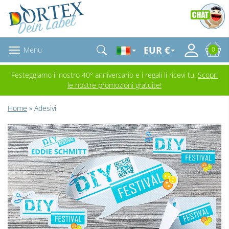
EUR €
Menu
0
Festeggiamo il nostro 40° anniversario e i regali li ricevi tu.
Scopri
le nostre promozioni gratuite!
Home
» Adesivi