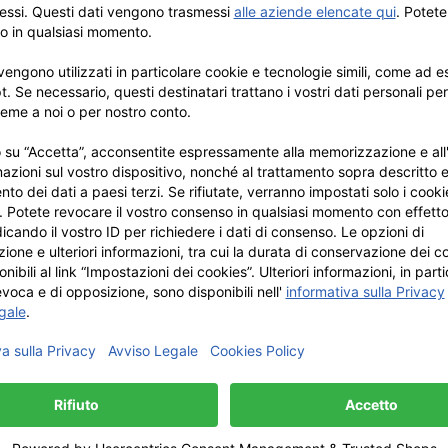
gn
ncino con texture in
Cordino per evento a
to
nera