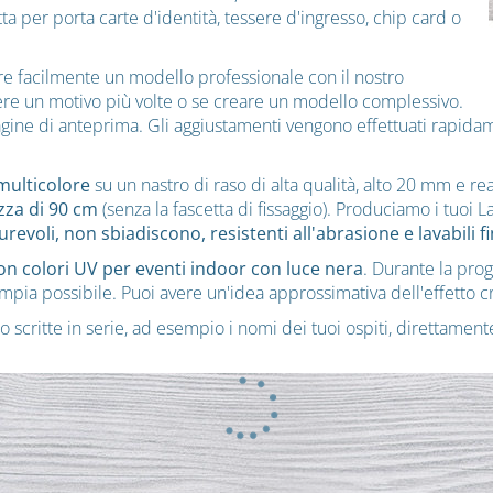
 per porta carte d'identità, tessere d'ingresso, chip card o
re facilmente un modello professionale con il nostro
tere un motivo più volte o se creare un modello complessivo.
gine di anteprima. Gli aggiustamenti vengono effettuati rapidam
ulticolore
su un nastro di raso di alta qualità, alto 20 mm e real
zza di 90 cm
(senza la fascetta di fissaggio). Produciamo i tuoi 
urevoli, non sbiadiscono, resistenti all'abrasione e lavabili f
on colori UV per eventi indoor con luce nera
. Durante la prog
ù ampia possibile. Puoi avere un'idea approssimativa dell'effetto 
 scritte in serie, ad esempio i nomi dei tuoi ospiti, direttamen