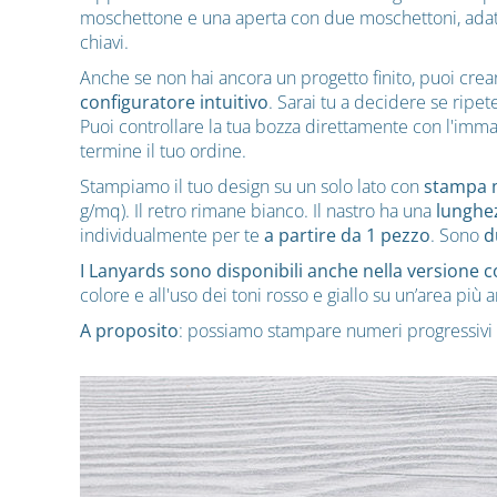
moschettone e una aperta con due moschettoni, adatta
chiavi.
Anche se non hai ancora un progetto finito, puoi crea
configuratore intuitivo
. Sarai tu a decidere se ripe
Puoi controllare la tua bozza direttamente con l'imma
termine il tuo ordine.
Stampiamo il tuo design su un solo lato con
stampa m
g/mq). Il retro rimane bianco. Il nastro ha una
lunghe
individualmente per te
a partire da 1 pezzo
. Sono
d
I Lanyards sono disponibili anche nella versione c
colore e all'uso dei toni rosso e giallo su un’area pi
A proposito
: possiamo stampare numeri progressivi o