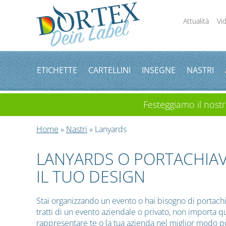
Attualità
Vi
ETICHETTE
CARTELLINI
INSEGNE
NASTRI
Festeggiamo il nostro
Home
»
Nastri
» Lanyards
LANYARDS O PORTACHIA
IL TUO DESIGN
Stai organizzando un evento o hai bisogno di portachia
tratti di un evento aziendale o privato, non importa q
rappresentare te o la tua azienda nel miglior modo po