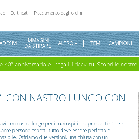
deo
Certificati
Tracciamento degli ordini
IMMAGINI
ADESIVI
ALTRO »
TEMI
CAMPIONI
DA STIRARE
 40° anniversario e i regali li ricevi tu.
Scopri le nostre
VI CON NASTRO LUNGO CON
vi con nastro lungo per i tuoi ospiti o dipendenti? Che si
uante persone aspetti, tutto deve essere perfetto e
ssibile. Offriamo due versioni, una chiusa con un