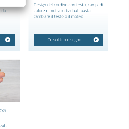
e verde
Design del cordino con testo, campi di
arlo
colore e motivi individuali, basta
cambiare il testo o il motivo
Crea il tuo disegno
mpa
zati,