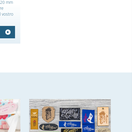
di 20 mm
ere
l vostro