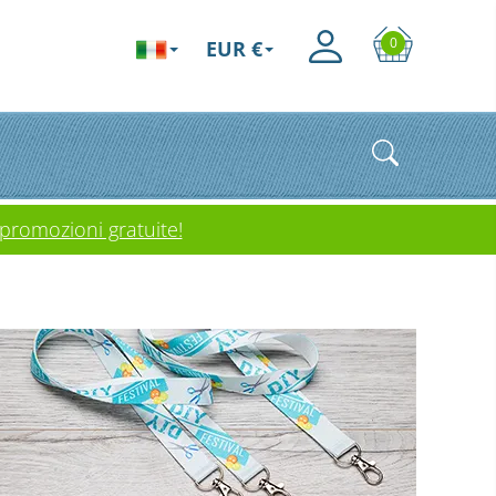
0
EUR €
 promozioni gratuite!