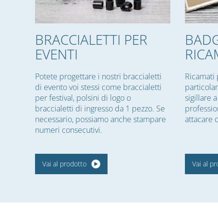
BRACCIALETTI PER
BAD
EVENTI
RICA
Potete progettare i nostri braccialetti
Ricamati 
di evento voi stessi come braccialetti
particola
per festival, polsini di logo o
sigillare
braccialetti di ingresso da 1 pezzo. Se
professio
necessario, possiamo anche stampare
attacare c
numeri consecutivi.
Vai al prodotto
Vai al p