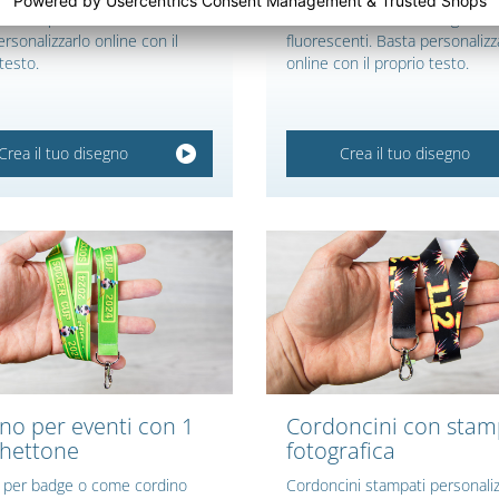
izzato per eventi di cucito.
Personalizzato con toni giallo 
rsonalizzarlo online con il
fluorescenti. Basta personalizz
testo.
online con il proprio testo.
Crea il tuo disegno
Crea il tuo disegno
no per eventi con 1
Cordoncini con sta
hettone
fotografica
 per badge o come cordino
Cordoncini stampati personaliz