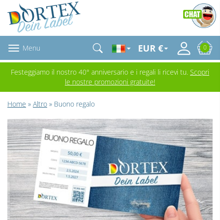
EUR €
Menu
0
Festeggiamo il nostro 40° anniversario e i regali li ricevi tu.
Scopri
le nostre promozioni gratuite!
Home
»
Altro
» Buono regalo