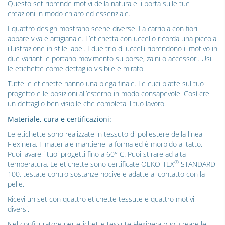
Questo set riprende motivi della natura e li porta sulle tue
creazioni in modo chiaro ed essenziale.
I quattro design mostrano scene diverse. La carriola con fiori
appare viva e artigianale. L’etichetta con uccello ricorda una piccola
illustrazione in stile label. I due trio di uccelli riprendono il motivo in
due varianti e portano movimento su borse, zaini o accessori. Usi
le etichette come dettaglio visibile e mirato.
Tutte le etichette hanno una piega finale. Le cuci piatte sul tuo
progetto e le posizioni all’esterno in modo consapevole. Così crei
un dettaglio ben visibile che completa il tuo lavoro.
Materiale, cura e certificazioni:
Le etichette sono realizzate in tessuto di poliestere della linea
Flexinera. Il materiale mantiene la forma ed è morbido al tatto.
Puoi lavare i tuoi progetti fino a 60° C. Puoi stirare ad alta
®
temperatura. Le etichette sono certificate OEKO-TEX
STANDARD
100, testate contro sostanze nocive e adatte al contatto con la
pelle.
Ricevi un set con quattro etichette tessute e quattro motivi
diversi.
Nel configuratore per
etichette tessute Flexinera
puoi creare le