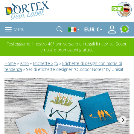
EUR €
Menu
0
Festeggiamo il nostro 40° anniversario e i regali li ricevi tu.
Scopri
le nostre promozioni gratuite!
Home
»
Altro
»
Etichette 2go
»
Etichette di design con motivi di
tendenza
» Set di etichette designer "Outdoor Notes" by Unikati