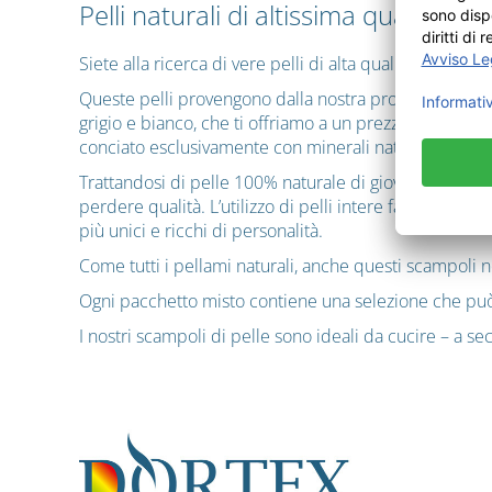
Pelli naturali di altissima qualità pr
Siete alla ricerca di vere pelli di alta qualità per re
Queste pelli provengono dalla nostra produzione Coriner
grigio e bianco, che ti offriamo a un prezzo convenient
conciato esclusivamente con minerali naturali e sostan
Trattandosi di pelle 100% naturale di giovani tori tede
perdere qualità. L’utilizzo di pelli intere fa sì che s
più unici e ricchi di personalità.
Come tutti i pellami naturali, anche questi scampoli n
Ogni pacchetto misto contiene una selezione che può in
I nostri scampoli di pelle sono ideali da cucire – a s