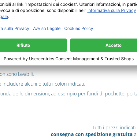
ovenienti da giovani tori tedeschi – misti
alizzare da soli dei pezzi straordinari? Da noi troverete quello c
a, per la quale lavoriamo solo pezzi rettangolari. Ne derivano rit
e. Ogni pezzo rispetta gli stessi elevati standard qualitativi del
ze vegetali, e garantito privo di sostanze nocive.
schi, reagisce agli agenti esterni come il sole o l’umidità. Con i
pessore, grana e colore naturale varino a seconda della parte del 
on sono lavabili.
cludere alcuni o tutti i colori indicati.
econda delle dimensioni, ad esempio per fondi di pochette, portaf
Tutti i prezzi indica
consegna con spedizione gratuita
a