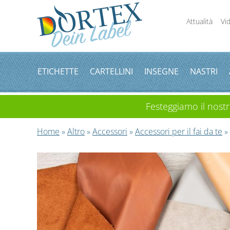
Attualità
Vi
ETICHETTE
CARTELLINI
INSEGNE
NASTRI
Festeggiamo il nostro
Home
»
Altro
»
Accessori
»
Accessori per il fai da te
» 