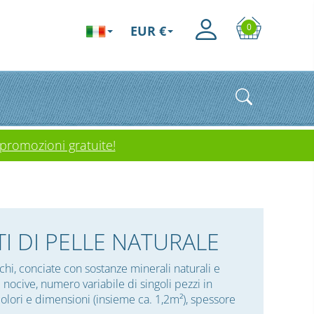
0
EUR €
 promozioni gratuite!
TI DI PELLE NATURALE
schi, conciate con sostanze minerali naturali e
e nocive, numero variabile di singoli pezzi in
olori e dimensioni (insieme ca. 1,2m²), spessore