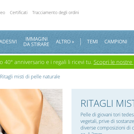
deo
Certificati
Tracciamento degli ordini
IMMAGINI
ADESIVI
ALTRO »
TEMI
CAMPIONI
DA STIRARE
 40° anniversario e i regali li ricevi tu.
Scopri le nostre
Ritagli misti di pelle naturale
RITAGLI MIS
Pelle di giovani tori tede
vegetali, prive di sostanz
diverse composizioni di c