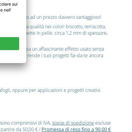
he state cercando ad un prezzo davvero vantaggioso!
agli di alta qualità nei colori biscotto, terracotta,
le nostre etichette in pelle: circa 1,2 mm di spessore,
l tempo sviluppa un affascinante effetto usato senza
corpo. Questo rende i tuoi progetti fai-da-te ancora
ogli, oppure per applicazioni e progetti creativi.
ti sono comprensivi di IVA,
spese di spedizione
escluse
 partire da 50,00 €
/
Promessa di reso fino a 90,00 €