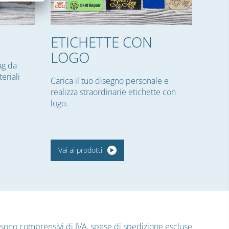
ETICHETTE CON
LOGO
tag da
eriali
Carica il tuo disegno personale e
realizza straordinarie etichette con
logo.
Vai ai prodotti
ti sono comprensivi di IVA,
spese di spedizione
escluse