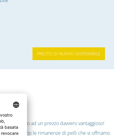
bile
PRESTO DI NUOVO DISPONIBILE
 pelle
he state cercando ad un prezzo davvero vantaggioso!
 dove derivano le rimanenze di pelli che vi offriamo