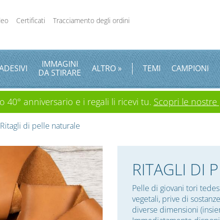
deo
Certificati
Tracciamento degli ordini
IMMAGINI
ADESIVI
ALTRO »
TEMI
CAMPIONI
DA STIRARE
 40° anniversario e i regali li ricevi tu.
Scopri le nostre
Ritagli di pelle naturale
RITAGLI DI 
Pelle di giovani tori tede
vegetali, prive di sostanz
diverse dimensioni (insie