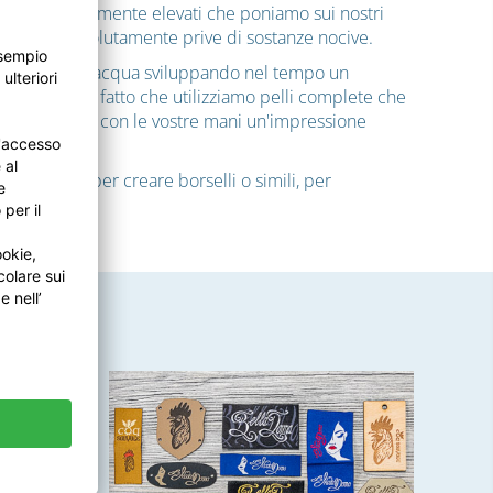
ità particolarmente elevati che poniamo sui nostri
e quindi assolutamente prive di sostanze nocive.
ome il sole o l'acqua sviluppando nel tempo un
centuata dal fatto che utilizziamo pelli complete che
ori realizzati con le vostre mani un'impressione
ole borse, per creare borselli o simili, per