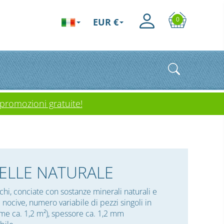
0
EUR €
 promozioni gratuite!
PELLE NATURALE
schi, conciate con sostanze minerali naturali e
e nocive, numero variabile di pezzi singoli in
me ca. 1,2 m²), spessore ca. 1,2 mm