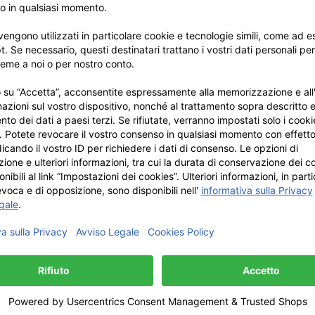
lli offerte soddisfano automaticamente gli stessi criteri di qual
ciate esclusivamente con sostanze minerali naturali e vegetali 
ani tori tedeschi, il materiale reagisce alle influenze esterne c
lla sua qualità originale. Questa impressione è ulteriormente ac
na a seconda della zona del corpo dell'animale. Questo dà ai tes
rale, non è lavabile.
aturale sono adatti per essere cuciti ad esempio sul fondo di picc
NCHE