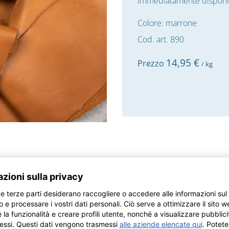
Immediatamente disponi
Colore: marrone
Cod. art. 890
14,
95
€
Prezzo
/ kg
ovenienti di giovane tori tedeschi – ritagli di
alizzare da soli dei pezzi straordinari? Da noi troverete quello c
era, per la quale lavoriamo solo pezzi rettangolari. Ed ecco da