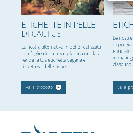
ETICHETTE IN PELLE
ETIC
DI CACTUS
Le nostre
di pregia
La nostra alternativa in pelle realizzata
e tutt’alt
con foglie di cactus e plastica riciclata
in manegg
rende la tua etichetta vegana e
ciascuno.
rispettosa delle risorse.
Vai al prodotto
Vai ai pr