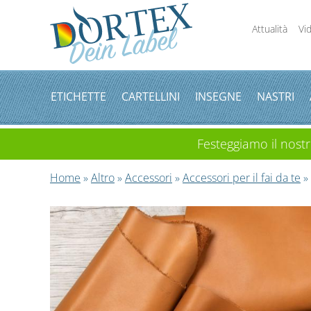
Attualità
Vi
ETICHETTE
CARTELLINI
INSEGNE
NASTRI
Festeggiamo il nostro
Home
»
Altro
»
Accessori
»
Accessori per il fai da te
» 