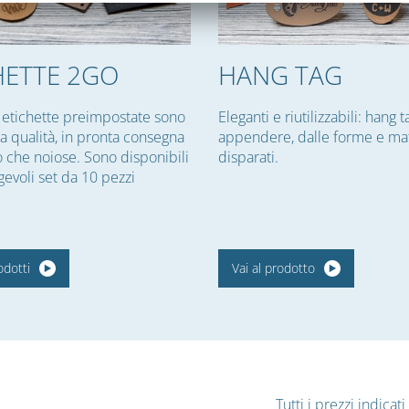
HETTE 2GO
HANG TAG
 etichette preimpostate sono
Eleganti e riutilizzabili: hang 
ta qualità, in pronta consegna
appendere, dalle forme e mat
ro che noiose. Sono disponibili
disparati.
evoli set da 10 pezzi
odotti
Vai al prodotto
Tutti i prezzi indica