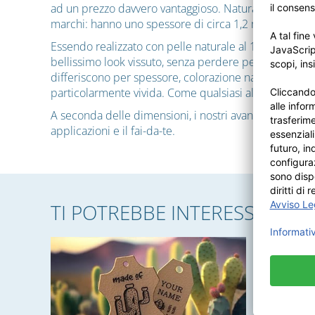
ad un prezzo davvero vantaggioso. Naturalmente, le pe
marchi: hanno uno spessore di circa 1,2 mm, sono con
Essendo realizzato con pelle naturale al 100 % di giov
bellissimo look vissuto, senza perdere però niente de
differiscono per spessore, colorazione naturale e gra
particolarmente vivida. Come qualsiasi altra pelle natu
A seconda delle dimensioni, i nostri avanzi di pelle n
applicazioni e il fai-da-te.
TI POTREBBE INTERESSARE A