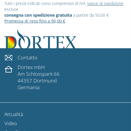
Tutti i prezzi indicati sono comprensivi di IVA,
spese di spedizione
escluse
consegna con spedizione gratuita
a partire da 50,00 €
Promessa di reso fino a 90,00 €
Contatto
Dortex mbH
Am Schlosspark 66
44357 Dortmund
Germania
Attualità
Video