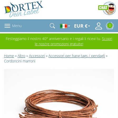
EUR €
Menu
0
Festeggiamo il nostro 40° anniversario e i regali li ricevi tu.
Scopri
le nostre promozioni gratuite!
Home
»
Altro
»
Accessori
»
Accessori per hang tags / pendagli
»
Cordoncini marroni