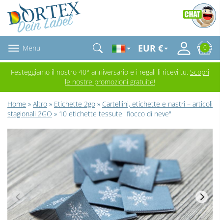
EUR €
Menu
0
Festeggiamo il nostro 40° anniversario e i regali li ricevi tu.
Scopri
le nostre promozioni gratuite!
Home
»
Altro
»
Etichette 2go
»
Cartellini, etichette e nastri – articoli
stagionali 2GO
» 10 etichette tessute "fiocco di neve"