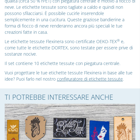
qualità (circa 50 % rPET) con piegatura centrale e motivo a fiocco di
neve. Le etichette tessute sono tagliate a caldo e quindi non
possono sfilacciarsi. È possibile cucirle inserendole
semplicemente in una cucitura. Queste graziose bandierine a
forma di fiocco di neve renderanno ancora più speciali le tue
creazioni fatte in casa.
®
Le etichette tessute Flexinera sono certificate OEKO-TEX
e,
come tutte le etichette DORTEX, sono testate per essere prive di
sostanze nocive.
Il set contiene 10 etichette tessute con piegatura centrale.
Vuoi progettare le tue etichette tessute Flexinera in base alle tue
idee? Puoi farlo nel nostro
configuratore di etichette tessute
.
TI POTREBBE INTERESSARE ANCHE