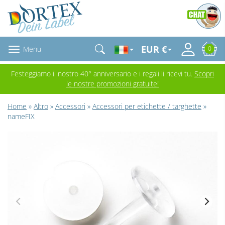
EUR €
Menu
0
Festeggiamo il nostro 40° anniversario e i regali li ricevi tu.
Scopri
le nostre promozioni gratuite!
Home
»
Altro
»
Accessori
»
Accessori per etichette / targhette
»
nameFIX