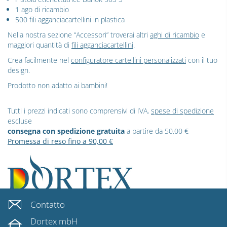
1 ago di ricambio
500 fili agganciacartellini in plastica
Nella nostra sezione “Accessori” troverai altri
aghi di ricambio
e
maggiori quantità di
fili agganciacartellini
.
Crea facilmente nel
configuratore cartellini personalizzati
con il tuo
design.
Prodotto non adatto ai bambini!
Tutti i prezzi indicati sono comprensivi di IVA,
spese di spedizione
escluse
consegna con spedizione gratuita
a partire da 50,00 €
Promessa di reso fino a 90,00 €
Contatto
Dortex mbH