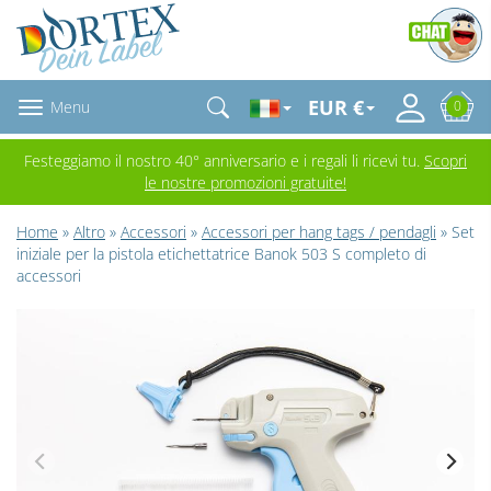
EUR €
Menu
0
Festeggiamo il nostro 40° anniversario e i regali li ricevi tu.
Scopri
le nostre promozioni gratuite!
Home
»
Altro
»
Accessori
»
Accessori per hang tags / pendagli
» Set
iniziale per la pistola etichettatrice Banok 503 S completo di
accessori