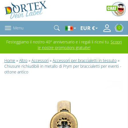
EUR €
Menu
0
Festeggiamo il nostro 40° anniversario e i regali li ricevi tu.
Scopri
le nostre promozioni gratuite!
Home
»
Altro
»
Accessori
»
Accessori per braccialetti in tessuto
»
Chiusure richiudibili in metallo di Prym per braccialetti per eventi -
ottone antico