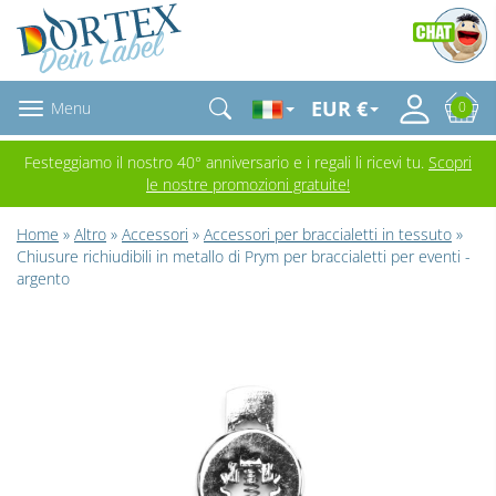
EUR €
Menu
0
Festeggiamo il nostro 40° anniversario e i regali li ricevi tu.
Scopri
le nostre promozioni gratuite!
Home
»
Altro
»
Accessori
»
Accessori per braccialetti in tessuto
»
Chiusure richiudibili in metallo di Prym per braccialetti per eventi -
argento