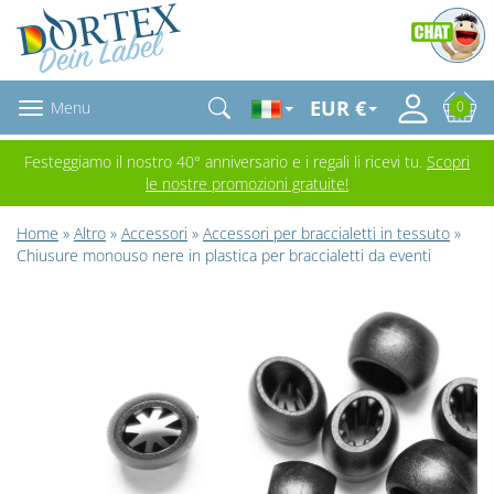
EUR €
Menu
0
Festeggiamo il nostro 40° anniversario e i regali li ricevi tu.
Scopri
le nostre promozioni gratuite!
Home
»
Altro
»
Accessori
»
Accessori per braccialetti in tessuto
»
Chiusure monouso nere in plastica per braccialetti da eventi