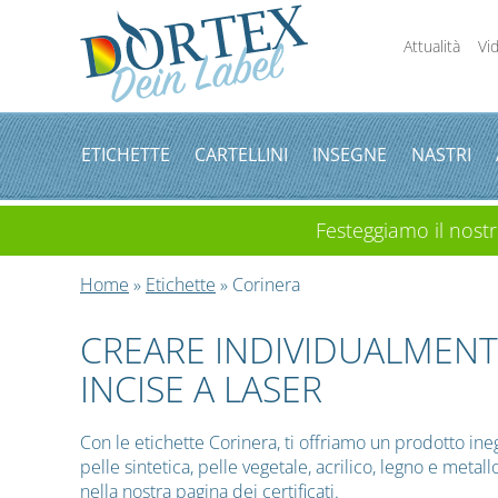
Attualità
Vi
ETICHETTE
CARTELLINI
INSEGNE
NASTRI
Festeggiamo il nostro
Home
»
Etichette
» Corinera
CREARE INDIVIDUALMENT
INCISE A LASER
Con le etichette Corinera, ti offriamo un prodotto inegu
pelle sintetica, pelle vegetale, acrilico, legno e metallo
nella nostra
pagina dei certificati
.