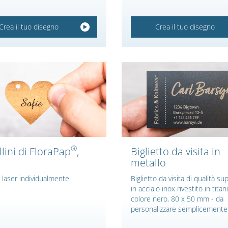
Crea il tuo disegno
Crea il tuo disegno
®
llini di FloraPap
,
Biglietto da visita in
metallo
l laser individualmente
Biglietto da visita di qualità su
in acciaio inox rivestito in titan
colore nero, 80 x 50 mm - da
personalizzare semplicemente 