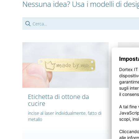
Nessuna idea? Usa i modelli di desi
Etichetta di ottone da
Etich
cucire
testo
incise al laser individualmente, fatto di
Incisa a
metallo
regolarl
cucitur