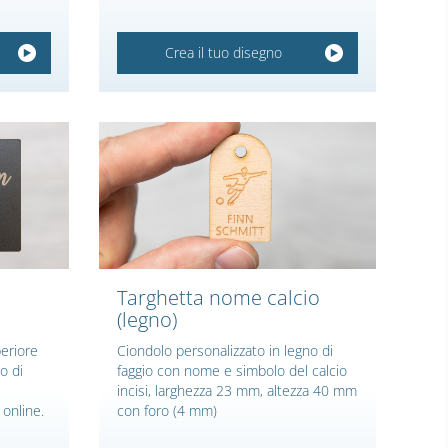
Crea il tuo disegno
Targhetta nome calcio
(legno)
periore
Ciondolo personalizzato in legno di
io di
faggio con nome e simbolo del calcio
incisi, larghezza 23 mm, altezza 40 mm
online.
con foro (4 mm)