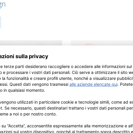
gn
etta in pelle con
Etichetta da cucire i
 e motivo
acciaio inox nero tit
l laser, colore bisquit, basta
Etichetta da cucito in acciaio
a nel configuratore, 4 fori per
inossidabile rivestito in titanio
a a mano
titanio, con fori e ritagli. Inciso
individualmente per voi.