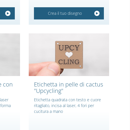
Crea il tuo disegno
le con
Etichetta in pelle di cactus
"Upcycling"
 laser
Etichetta quadrata con testo e cuore
e forma
ritagliato, incisa al laser, 4 fori per
cucitura a mano