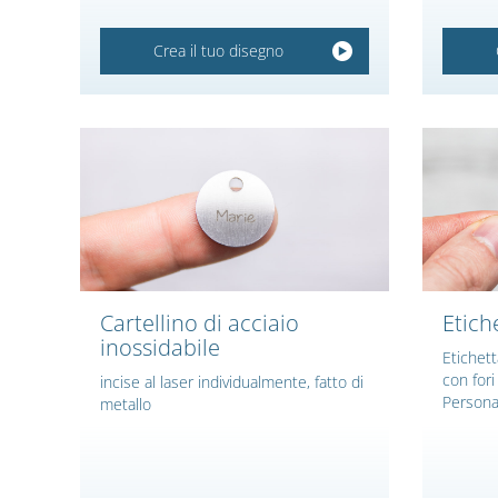
Crea il tuo disegno
Cartellino di acciaio
Etich
inossidabile
Etichett
con fori
incise al laser individualmente, fatto di
Personal
metallo