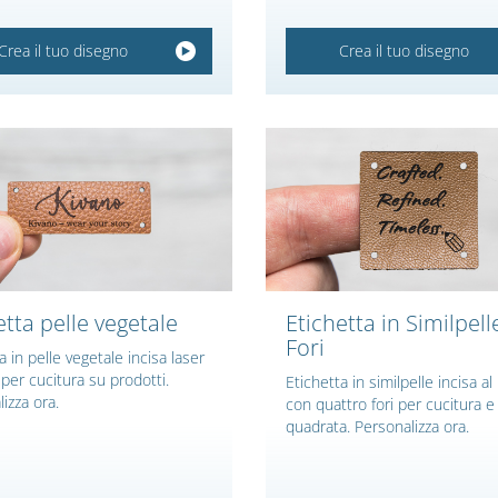
Crea il tuo disegno
Crea il tuo disegno
etta pelle vegetale
Etichetta in Similpel
Fori
a in pelle vegetale incisa laser
 per cucitura su prodotti.
Etichetta in similpelle incisa al
izza ora.
con quattro fori per cucitura 
quadrata. Personalizza ora.