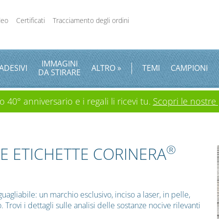
deo
Certificati
Tracciamento degli ordini
IMMAGINI
ADESIVI
ALTRO »
TEMI
CAMPIONI
DA STIRARE
 40° anniversario e i regali li ricevi tu.
Scopri le nostre
®
E ETICHETTE CORINERA
agliabile: un marchio esclusivo, inciso a laser, in pelle,
. Trovi i dettagli sulle analisi delle sostanze nocive rilevanti