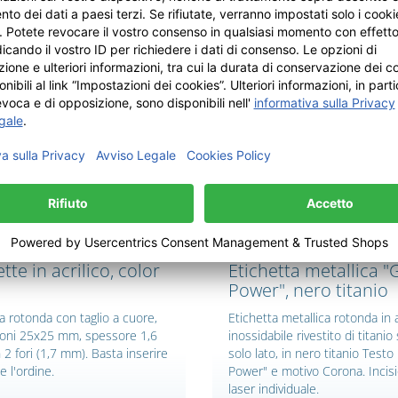
Crea il tuo disegno
Crea il tuo disegno
tte in acrilico, color
Etichetta metallica "G
Power", nero titanio
a rotonda con taglio a cuore,
Etichetta metallica rotonda in 
oni 25x25 mm, spessore 1,6
inossidabile rivestito di titanio
 fori (1,7 mm). Basta inserire
solo lato, in nero titanio Testo 
e l'ordine.
Power" e motivo Corona. Incis
laser individuale.