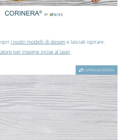
copri
i nostri modelli di design
e lasciati ispirare.
atore per insegne incise al laser
.