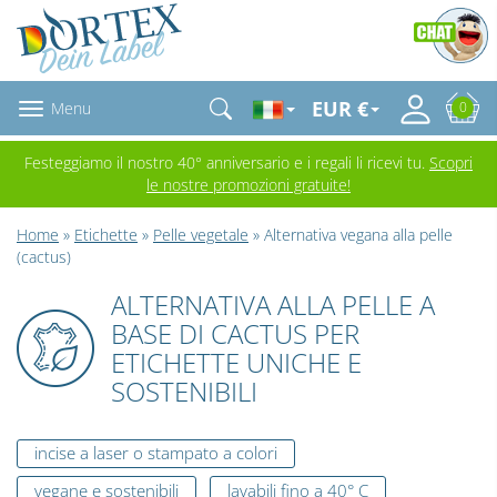
EUR €
Menu
0
Festeggiamo il nostro 40° anniversario e i regali li ricevi tu.
Scopri
le nostre promozioni gratuite!
Home
»
Etichette
»
Pelle vegetale
» Alternativa vegana alla pelle
(cactus)
ALTERNATIVA ALLA PELLE A
BASE DI CACTUS PER
ETICHETTE UNICHE E
SOSTENIBILI
incise a laser o stampato a colori
vegane e sostenibili
lavabili fino a 40° C