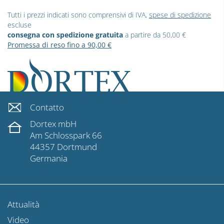
Tutti i prezzi indicati sono comprensivi di IVA,
spese di spedizione
escluse
consegna con spedizione gratuita
a partire da 50,00 €
Promessa di reso fino a 90,00 €
Contatto
Dortex mbH
Am Schlosspark 66
44357 Dortmund
Germania
Attualità
Video