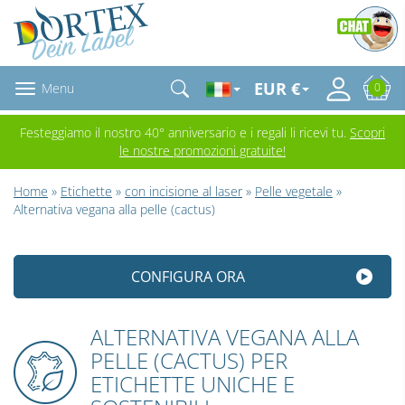
EUR €
Menu
0
Festeggiamo il nostro 40° anniversario e i regali li ricevi tu.
Scopri
le nostre promozioni gratuite!
Home
»
Etichette
»
con incisione al laser
»
Pelle vegetale
»
Alternativa vegana alla pelle (cactus)
CONFIGURA ORA
ALTERNATIVA VEGANA ALLA
PELLE (CACTUS) PER
ETICHETTE UNICHE E